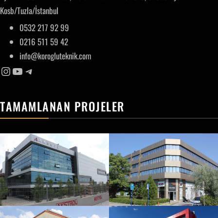
Kosb/Tuzla/İstanbul
0532 217 92 99
0216 511 59 42
info@korogluteknik.com
TAMAMLANAN PROJELER