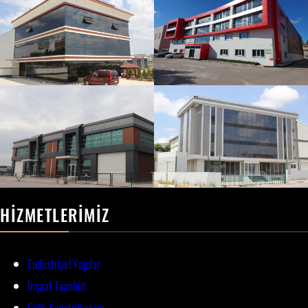
HIZMETLERIMIZ
Endüstriyel Yapılar
İnşaat Taahhüt
Çelik Konstrüksiyon