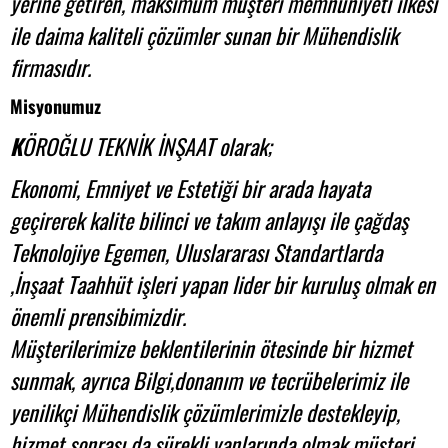
yerine getiren, maksimum müşteri memnuniyeti ilkesi
ile daima kaliteli çözümler sunan bir Mühendislik
firmasıdır.
Misyonumuz
K
ÖROĞLU TEKNİK İNŞAAT olarak;
Ekonomi, Emniyet ve Estetiği bir arada hayata
geçirerek kalite bilinci ve takım anlayışı ile çağdaş
Teknolojiye Egemen, Uluslararası Standartlarda
,İnşaat Taahhüt işleri yapan lider bir kuruluş olmak en
önemli prensibimizdir.
Müşterilerimize beklentilerinin ötesinde bir hizmet
sunmak, ayrıca Bilgi,donanım ve tecrübelerimiz ile
yenilikçi Mühendislik çözümlerimizle destekleyip,
hizmet sonrası da sürekli yanlarında olmak müşteri