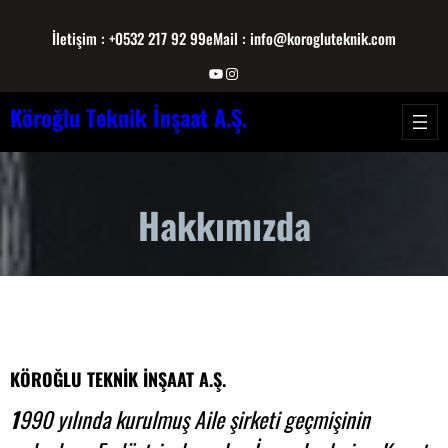
İletişim : +0532 217 92 99
eMail : info@korogluteknik.com
Köroğlu Teknik İnşaat A.Ş.
Hakkımızda
KÖROĞLU TEKNİK İNŞAAT
A.Ş.
1
990 yılında kurulmuş Aile şirketi geçmişinin